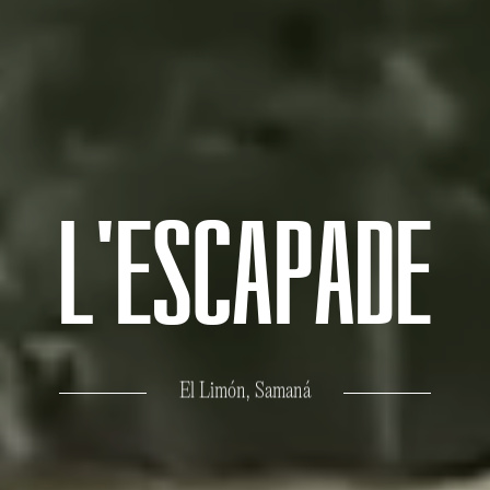
L
'
E
S
C
A
P
A
D
E
El Limón, Samaná